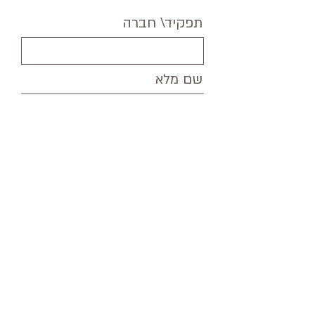
תפקיד\ חברה
שם מלא
אימייל
הודעה
קראתי והסכמתי למדיניות הפרטיות
באתר
View terms of use
שליחה